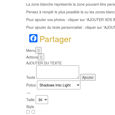
La zone blanche représente la zone pouvant être personn
Pensez à remplir le plus possible la ou les zones blan
Pour ajouter vos photos : cliquer sur “AJOUTER VOS IMA
Pour ajouter du texte personnalisé : cliquer sur “AJOU
Facebook
Partager
Menu
Actions
AJOUTER DU TEXTE
Texte
Ajouter
Police
.
.
.
.
.
.
Taille
Style