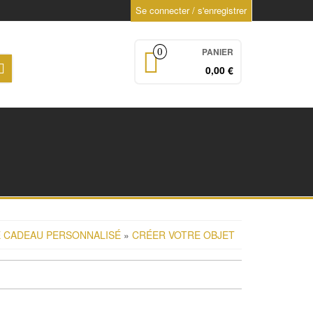
Se connecter / s'enregistrer
PANIER
0
0,00 €
E CADEAU PERSONNALISÉ
»
CRÉER VOTRE OBJET