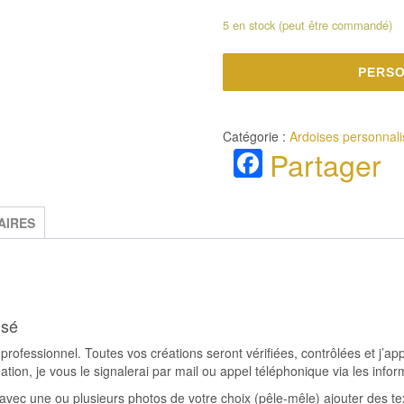
5 en stock (peut être commandé)
PERSO
Catégorie :
Ardoises personnal
Facebook
Partager
AIRES
isé
e professionnel. Toutes vos créations seront vérifiées, contrôlées et j’ap
ation, je vous le signalerai par mail ou appel téléphonique via les inf
avec une ou plusieurs photos de votre choix (pêle-mêle) ajouter des te