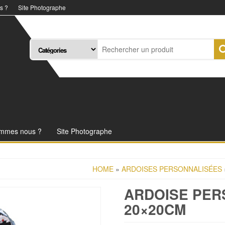
s ?
Site Photographe
ommes nous ?
Site Photographe
HOME
»
ARDOISES PERSONNALISÉES
ARDOISE PER
20×20CM